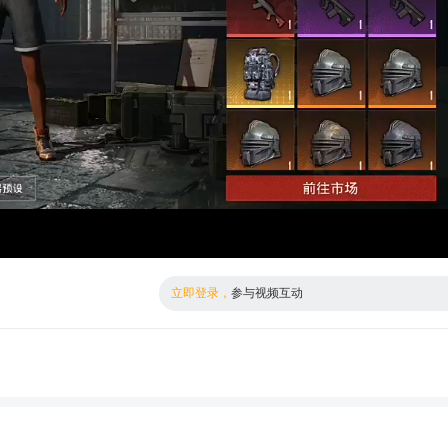
倍数
标清
立即登录，
参与视频互动