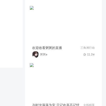
我都不想说啥了这一个人开
挂，我们四个人被他吊起来打
109
01:30
惊鸿669
逆境重生外挂
89
02:47
小冰辰_(/ω・＼)
二级哨兵基地怎么刷.,如何快
欢迎收看粥粥的直播
三角洲行动
速出去.
粥粥๑
11.2w
3.2w
01:42
源于瑶
别人外挂的嚣张好几天了，为
什么举报一直没被封
222
01:13
惊鸿669
哈哈哈哈哈哈
725
06:25
补女欧布奥特曼
与时光落落为安 只记欢喜不记忧
火线精英