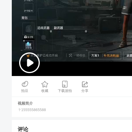
00:00
/
00:29
拍豆
收藏
下载游拍
分享
视频简介
？155555865588
评论