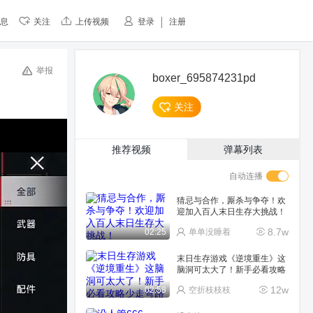
息
关注
上传视频
登录
注册
举报
boxer_695874231pd
关注
推荐视频
弹幕列表
自动连播
猜忌与合作，厮杀与争夺！欢
迎加入百人末日生存大挑战！
8.7w
02:25
单单没睡着
末日生存游戏《逆境重生》这
脑洞可太大了！新手必看攻略
少走弯路
12w
02:58
空折枝枝枝