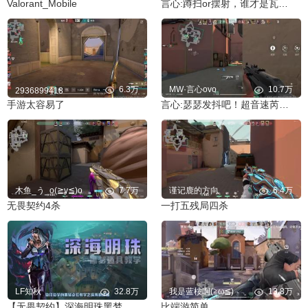
Valorant_Mobile
言心:蹲扫or摆射，谁才是瓦手最权威的开火方式！
6.3万
MW·言心ovo
10.7万
2936899418
手游太容易了
言心:瑟瑟发抖吧！超音速芮娜排位精彩集锦！
木鱼_う_o(≧v≦)o
7.7万
谨记鹿的方向
6.4万
无畏契约4杀
一打五残局四杀
LF知秋
32.8万
我是蓝桉啊(≧ω≦)
13.8万
【无畏契约】深海明珠黑梦点位教学！
比端游简单