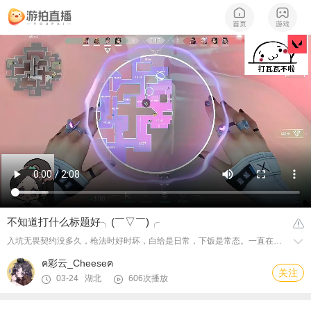
不知道打什么标题好╮(￣▽￣)╭
入坑无畏契约没多久，枪法时好时坏，白给是日常，下饭是常态。一直在努力练枪、学着不慌，慢慢变强。很幸运遇到一群能一起笑、一起坑、一起翻盘的朋友，有你们才不孤单。继续加油，争取少送多C，早日摆脱新手标签！
ฅ彩云_Cheeseฅ
关注
03-24 湖北
606次播放