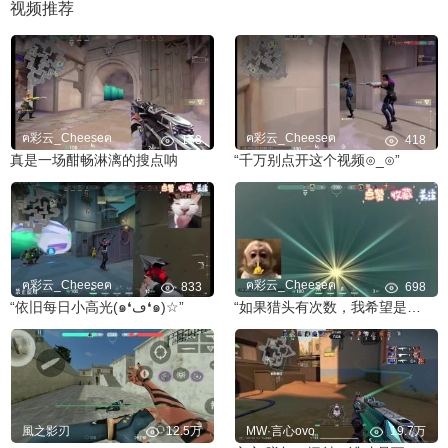
视频推荐
ฅ彩云_Cheeseฅ
ฅ彩云_Cheeseฅ
153
418
真是一场酣畅淋漓的搜点呐
“千万别点开这个视频⊙_⊙”
ฅ彩云_Cheeseฅ
ฅ彩云_Cheeseฅ
833
698
“依旧每日小高光(๑❛ڡ❛๑)☆”
“如果猎头有次数，我希望是一万发”
風之影刃
12.5万
MW·言心ovo
19.7万