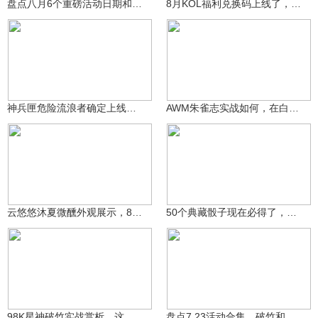
盘点八月6个重磅活动日期和保底预测，熔岩夺宝到底会返场啥？
8月KOL福利兑换码上线了，回归玩家新玩家必得带刺的玫瑰
小霸王解说哟
小霸王解说哟
1380
944
神兵匣危险流浪者确定上线时间，8月宝库内容抢先看
AWM朱雀志实战如何，在白嫖AWM神器中什么地位
小霸王解说哟
小霸王解说哟
1367
746
云悠悠沐夏微醺外观展示，8号到底会改动吗
50个典藏骰子现在必得了，王威可以轻松拿下！
小霸王解说哟
小霸王解说哟
1886
4882
98K星神破竹实战赏析，这皮肤不给王者星神可惜了
盘点7.23活动合集，破竹和陆地之王都要登场！