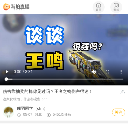
伤害靠抽奖的枪你见过吗？王者之鸣伤害很迷！
这家伙很懒，什么都没留下~~
闻羽同学（cfm）
关注
05-07 河北
5451次播放