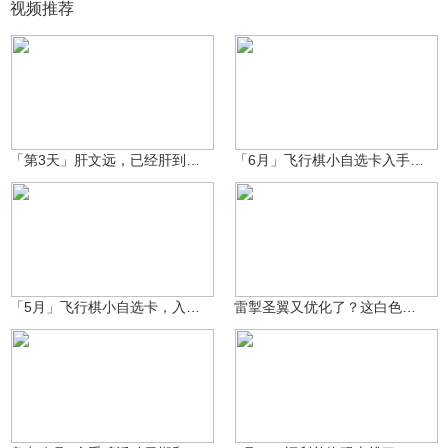
视频推荐
闻羽同学（cfm）
闻羽同学（cfm）
1.6万
143
「第3天」肝文远，已经肝到一半碎片了。
「6月」飞行棋小自选卡入手推荐，返场AK黑鲨 超级矮个子
闻羽同学（cfm）
小霸王解说哟
5325
2530
「5月」飞行棋小自选卡，入手推荐，返场MK23湛蓝裂痕、龙血
雷掣圣翼又优化了？这白色金属光泽如何？
小霸王解说哟
小霸王解说哟
1720
1015