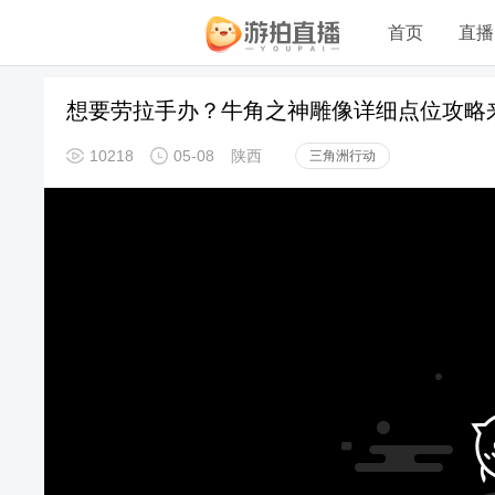
首页
直播
想要劳拉手办？牛角之神雕像详细点位攻略
10218
05-08
陕西
三角洲行动