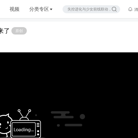
视频
分类专区
消
来了
原创