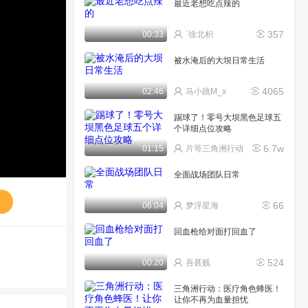
最近老想吃点辣的
357
00:33
`徐北枳
被水淹后的大坝日常生活
4065
02:46
马小跳M_x
踢球了！零号大坝黑色足球五
个详细点位攻略
6.7w
01:15
片哥三角洲行动
全面战场团队日常
送
66
06:04
梦浮星海
回血枪给对面打回血了
524
00:20
吾甚贱
三角洲行动：医疗角色蜂医！
让你不再为血量担忧