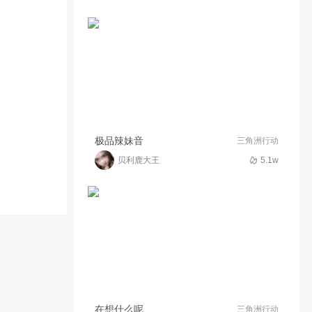
超级轮椅.
332
01:01
∧Shinano∧
暑期玩三角洲，竟把赛伊德当
成了阿萨拉小兵
5764
00:47
片哥三角洲行动
【蜂医/老太】⚡奶奶不可以⚡
极品辣妹音
三角洲行动
贝利鹿大王
5.1w
136.8w
01:01
萌宠教主
开局卫星锅到手信心拉满，多
重搞笑失误叠满，结局猝不及
防
3446
00:55
片哥三角洲行动
在想什么呢
三角洲行动