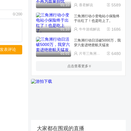
5589
01:10
香君解说
0/200
三角洲行动小变电站小保险终
于出红了！也是吃上了。
1686
01:10
牛牛游戏解说
三角洲行动日活破5000万，我
穿六套进绝密航天猛攻
发表评论
6480
01:01
片哥三角洲行动
以防你不知道无名的喊声很受
点击查看更多
412
00:31
294556735whkWHK
燃烧弹：这辈子值了
263
00:35
风华、天澜（扶贫）
粗心了，，，，，，，，，
129
00:24
boxer_325164089za
大家都在围观的直播