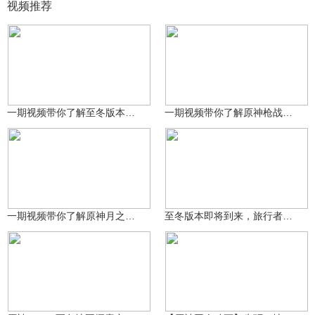
视频推荐
原神糕手奇迹再现
原神糕手奇迹再现
78
89
一期视频带你了解至冬版本即将上线的星扩散反应！
一期视频带你了解原神枪战玩法！
原神糕手奇迹再现
原神糕手奇迹再现
78
149
一期视频带你了解原神月之八版本原石资源！
至冬版本即将到来，旅行者实力显著提升！
沃雅妮莎
米哈游动画
12.3万
4772