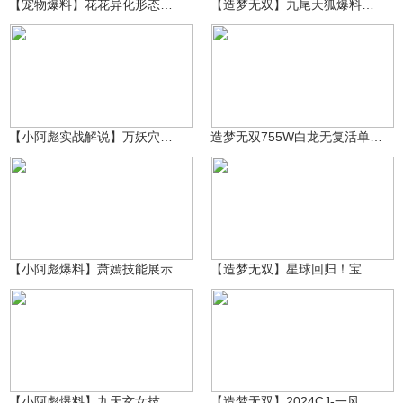
【宠物爆料】花花异化形态技能展示！
【造梦无双】九尾天狐爆料！鸽几年的玩家交易行即将上线！
～小阿彪～
2.2万
狐妖小月
3254
【小阿彪实战解说】万妖穴雷之祖巫打法解析
造梦无双755W白龙无复活单刷雷巫
～小阿彪～
12.8万
皛
2832
【小阿彪爆料】萧嫣技能展示
【造梦无双】星球回归！宝塔更新！电巫系列即将上线！
～小阿彪～
8.3万
～小阿彪～
8437
【小阿彪爆料】九天玄女技能全面展示
【造梦无双】2024CJ-一风的分身号全方位展示