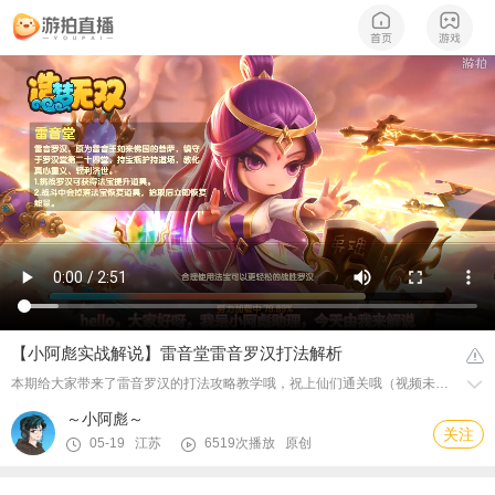
【小阿彪实战解说】雷音堂雷音罗汉打法解析
本期给大家带来了雷音罗汉的打法攻略教学哦，祝上仙们通关哦（视频未经允许禁止搬运和使用，谢谢配合）
～小阿彪～
关注
05-19 江苏
6519次播放
原创