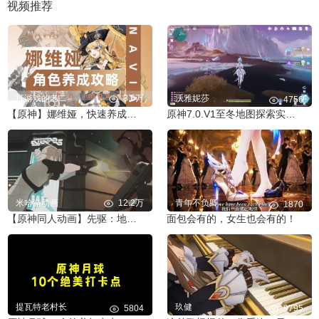
视频推荐
打游戏的老二
3.5万
沃雅妮莎
4756
【原神】娜维娅，快速养成攻略
原神7.0.V1至冬地图探索实机演示视频其一
米哈游动画
12.2万
青年不负卿
1870
【原神同人动画】先驱：地表之上EP1
面包会有的，女生也会有的！
提瓦特老村长
玖健
5804
9795