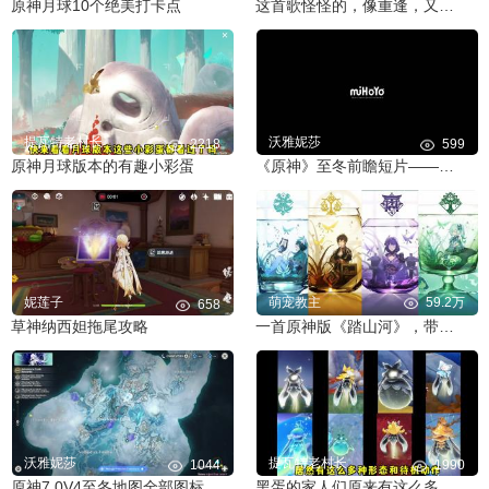
原神月球10个绝美打卡点
这首歌怪怪的，像重逢，又像离别
提瓦特老村长
沃雅妮莎
2218
599
原神月球版本的有趣小彩蛋
《原神》至冬前瞻短片——冰与苍星的圣都
妮莲子
萌宠教主
59.2万
658
草神纳西妲拖尾攻略
一首原神版《踏山河》，带你领略提瓦特四国风光
沃雅妮莎
提瓦特老村长
1044
1990
原神7.0V4至冬地图全部图标及剧情地图特效完整演示
黑蛋的家人们原来有这么多种形态和待机动作