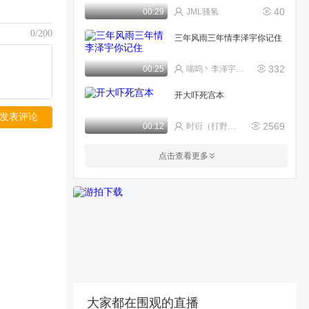
40
00:29
JML骚氢
0/200
三年风雨三年情李泽宇你记住
332
00:25
喵呜丶李泽宇招主播
开大吓死宫本
发表评论
2569
00:12
时衍（打野教学）
王者荣耀
点击查看更多
101
00:58
稳场卑微的小唐哥
王者荣耀头号玩家
52
01:14
王昭君辅助
74
00:43
^*桀骜不驯*^
大家都在围观的直播