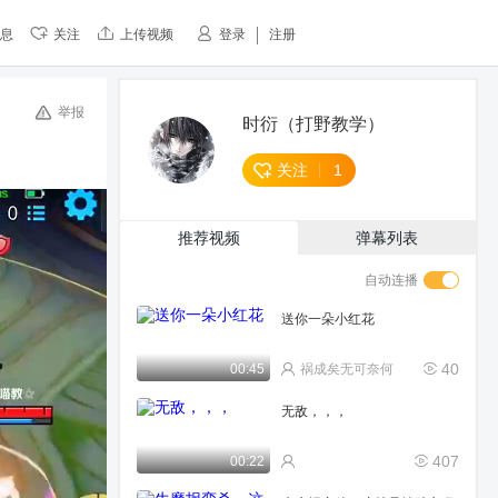
息
关注
上传视频
登录
注册
举报
时衍（打野教学）
关注
1
推荐视频
弹幕列表
自动连播
送你一朵小红花
40
00:45
祸成矣无可奈何
无敌，，，
407
00:22