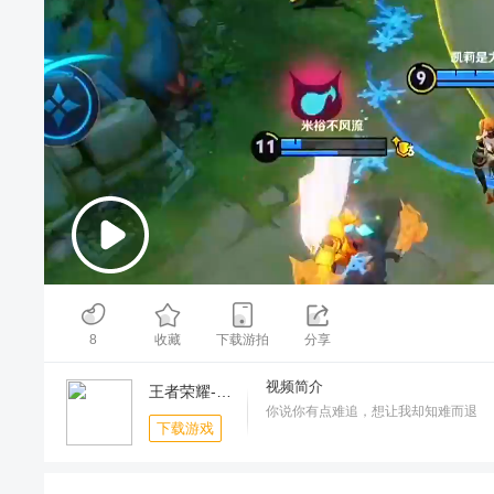
00:00
/
00:18
8
收藏
下载游拍
分享
视频简介
王者荣耀-8.8登录领好礼
你说你有点难追，想让我却知难而退
下载游戏