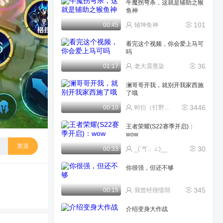
牛魔拐弯杀，这就是辅助之猴
鱼神
101
00:45
辅坤鱼神
看完这个视频，你会爱上马可
吗
36
01:17
老大震墨染
澜哥哥开我，就别开我家西施
了哦
3446
00:10
时衍（打野教学）
王者荣耀(S22赛季开启)：
wow
发送
30
00:33
_(´ཀ`」∠)__
你很强，但还不够
345
00:15
我曾经很懦弱
介绍变身大作战