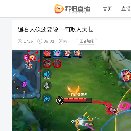
首页
直播
追着人砍还要说一句欺人太甚
1725
06-01
河南
王者荣耀