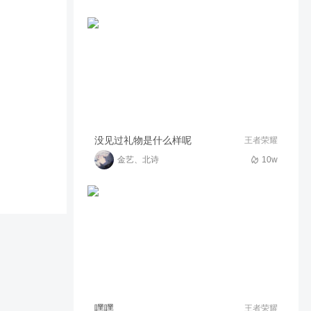
今夜风声寂静 我执伞聆听落雪
的呼唤
64
00:10
讨厌被打断
露娜卡点舞蹈
1530
00:13
时衍（打野教学）
欢迎来到实力至上的对抗路！
没见过礼物是什么样呢
王者荣耀
金艺、北诗
10w
6702
01:22
是麻某人呀
王者荣耀云樱连招
62
00:58
·白龙：
李师傅在线刮痧
518
01:01
心悦·晚安
猪猪喝高了
嘿嘿
王者荣耀