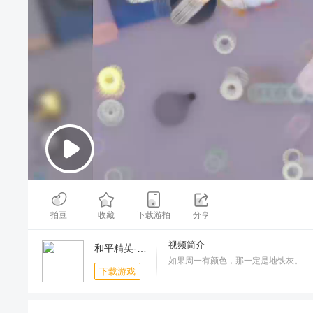
00:00
/
02:03
拍豆
收藏
下载游拍
分享
视频简介
和平精英-8.8免费领20连抽
如果周一有颜色，那一定是地铁灰。
下载游戏