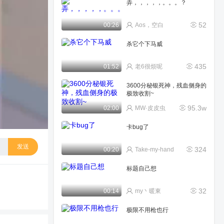
弄，，，，，。。。？
52
00:26
Aos，空白
杀它个下马威
435
01:52
老6很烦呢
3600分秘银死神，残血侧身的
极致收割~
95.3w
02:00
MW·皮皮虫
卡bug了
发送
324
00:20
Take-my-hand
标题自己想
32
00:14
my丶暖東
极限不用枪也行