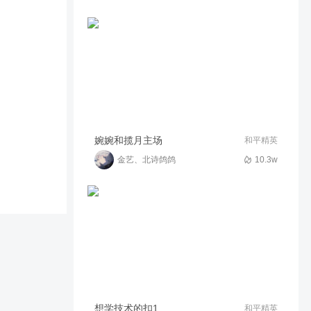
第一天拍视频
87
23:46
硬气又耐心的盒饭emta
赛季初四排，感受一下无后座
高倍压枪~
45.4w
02:00
MW·皮皮虫
这个视频今天早上我弄的时
婉婉和揽月主场
和平精英
候，我用激动机勾住燃烧瓶瞬
间贴上冒火
金艺、北诗鸽鸽
10.3w
291
04:30
耐心求你们了
生而自由，却无往不在枷锁中
~
43.8w
02:15
MW·皮皮虫
超体玩腻了？来度假岛看我耍
喷子吧~
37.2w
02:33
MW·皮皮虫
想学技术的扣1
和平精英