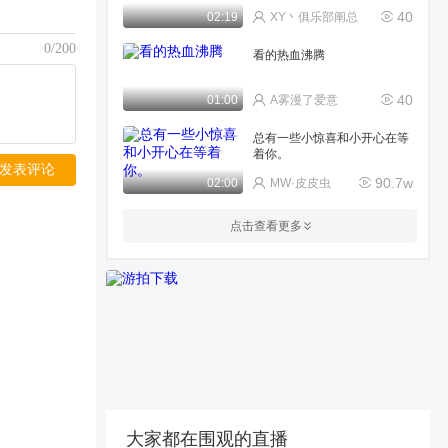
40
02:19
XY丶俱乐部阐总
0/200
看的热血沸腾
40
01:00
A雾漫了爱意
总有一些小惊喜和小开心在等
着你。
发表评论
90.7w
02:00
MW·皮皮虫
第一次遇到这种情况
点击查看更多
58
00:46
蓝色妖姫的日常
673
00:47
boxer_309184652ha
v哈哈哈哈
18
04:00
浦赞_(￣ω￣)
大家都在围观的直播