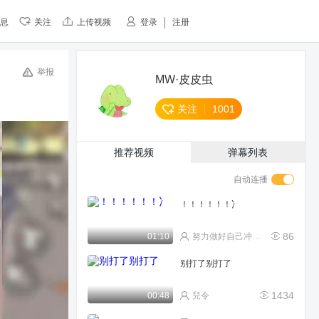
息
关注
上传视频
登录
注册
举报
MW·皮皮虫
关注
1001
推荐视频
弹幕列表
自动连播
！！！！！！冫
86
01:10
努力做好自己冲啊！
别打了别打了
1434
00:48
兒令