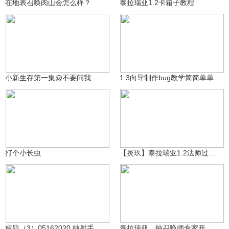
在地表召唤肉山会怎么样？
泰拉瑞亚1.2卡箱子教程
求大神解_≧▽≦y
奶块该溜子
245
1746
小新生存第一集@不要问我第一集有装备！！
1.3向导制作bug教学简简单单
炎玖玖玖玖
shnn122
22
1354
打个小长虫
【炎玖】泰拉瑞亚1.2法师过南瓜月15波教程
冷酷千古希子月
泰拉泡泡
460
34
标题（3）05162020 纯射手开荒——石巨人×2
泰拉瑞亚，纯召唤师专家开荒第十一期（大战蜂后）被虐篇上