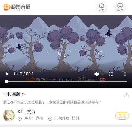
泰拉新版本
最近都不怎么玩泰拉瑞亚了，泰拉瑞亚的视频也是越来越稀有了
KT、贫穷
关注
06-02 湖南
50次播放
原创