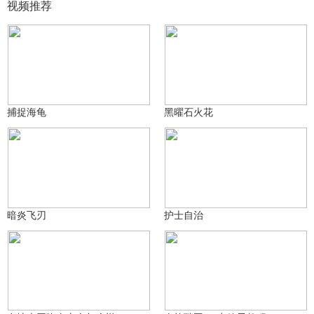
视频推荐
KT、贫穷
KT、贫穷
12
14
捕捉海龟
黑曜石火花
KT、贫穷
KT、贫穷
12
36
暗炎飞刃
护士自治
1.8万
2510244386
50
1963671649