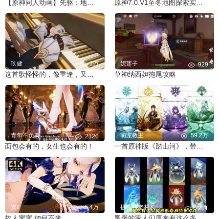
【原神同人动画】先驱：地表之上EP1
原神7.0.V1至冬地图探索实机演示视频其一
玖健
1万
妮莲子
929
这首歌怪怪的，像重逢，又像离别
草神纳西妲拖尾攻略
青年不负卿
萌宠教主
59.2万
2120
面包会有的，女生也会有的！
一首原神版《踏山河》，带你领略提瓦特四国风光
岚fl
55.4万
提瓦特老村长
2211
故人寥寥 如何不来
黑蛋的家人们原来有这么多种形态和待机动作