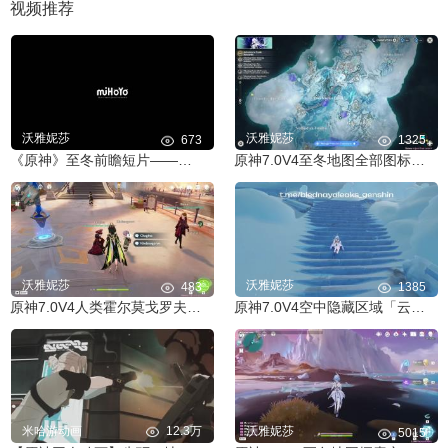
视频推荐
沃雅妮莎
沃雅妮莎
673
1325
《原神》至冬前瞻短片——冰与苍星的圣都
原神7.0V4至冬地图全部图标及剧情地图特效完整演示
沃雅妮莎
沃雅妮莎
483
1385
原神7.0V4人类霍尔莫戈罗夫与矮灵恰金娜的对话剧情
原神7.0V4空中隐藏区域「云上的祭台」被分离的伊科尔的碎片
米哈游动画
12.3万
沃雅妮莎
5015