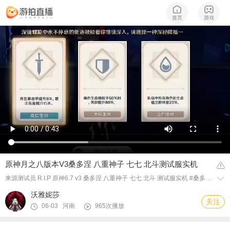
原神月之八版本V3桑多涅 八重神子 七七 北斗测试服实机
来源测试员 R.I.P 原神6.7 v3 桑多涅 八重神子 七七 北斗 测试服实机 #桑多涅 #buff #深境螺旋
沃雅妮莎
关注
06-03 河南
965次播放