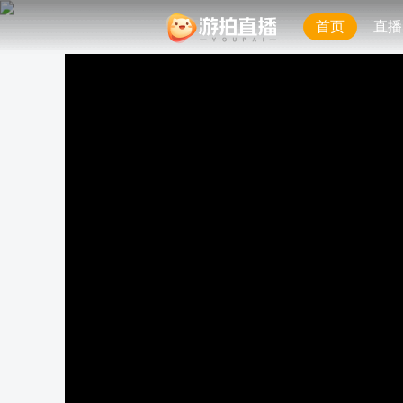
首页
直播