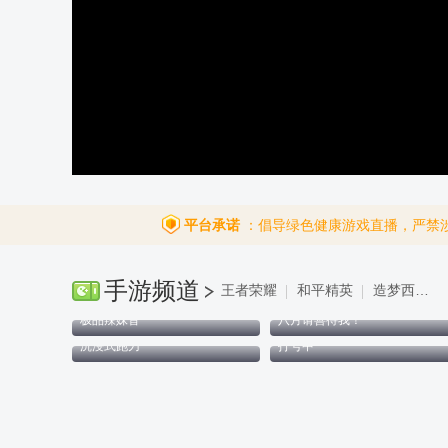
平台承诺
：倡导绿色健康游戏直播，严禁
手游频道
王者荣耀
和平精英
造梦西游4手机版
极品辣妹音
八月请善待我！
沉浸式跑刀
打号中