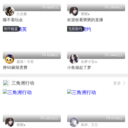
40057人
145004人
久念雅
粥粥๑
睡不着玩会
欢迎收看粥粥的直播
和平精英
无畏契约
41686人
144412人
森烁丶今世
余梦小宝ω
挣50麻辣烫费
小鱼做起了梦
三角洲行动
更多
145118人
57189人
粥粥๑
风华、兰兰