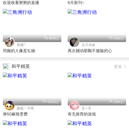
欢迎收看粥粥的直播
8月新刊~
8009人
5980人
祁漉^
火只木俞
同频的人像是礼物
再次撼动那颗不服输的心
和平精英
更多
41831人
1891人
森烁丶今世
宝∽宝
挣50麻辣烫费
有无推荐的游戏