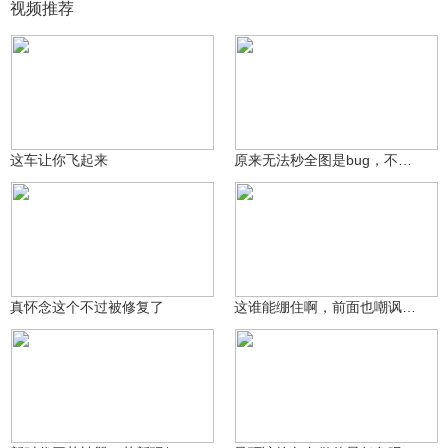
视频推荐
金艺丶黑
金艺丶黑
70
82
这车让你飞起来
原来无法秒全图是bug，不是被修复
金艺丶黑
金艺丶黑
56
127
真怀念这个不过被修复了
这谁能绷住啊，前面也嘲讽了挺久没有开录屏，手机端抓捕是这样的
辰辰and晨晨
辰辰and晨晨
2325
856