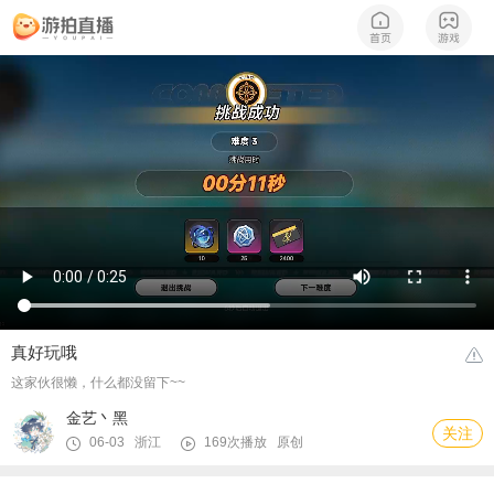
真好玩哦
这家伙很懒，什么都没留下~~
金艺丶黑
关注
06-03 浙江
169次播放
原创