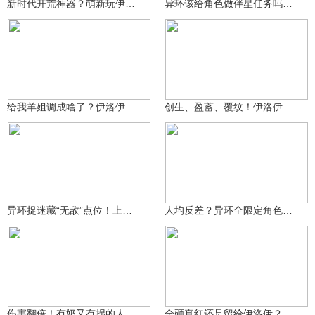
新时代开荒神器？萌新玩伊洛伊有多爽
异环该给角色做伴星任务吗？莫非产能已经不够
辰辰and晨晨
辰辰and晨晨
698
520
给我羊姐调成啥了？伊洛伊到底有多少互动彩蛋
创生、盈蓄、覆纹！伊洛伊的配队可能性有多可怕
辰辰and晨晨
辰辰and晨晨
2597
2076
异环捉迷藏“无敌”点位！上二楼戏耍追捕者
人均反差？异环全限定角色人物解析
辰辰and晨晨
辰辰and晨晨
1850
2587
伤害翻倍！有奶又有拐的人权卡伊洛伊，到底怎么玩
全砸真红还是留给伊洛伊？一个视频给你答案