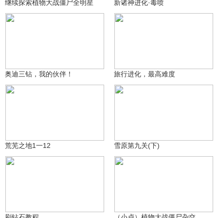
继续探索植物大战僵尸全明星
新诸神进化·毒喷
一个小空洞
究极樱桃射手_κ
97
30
奥迪三钻，我的伙伴！
旅行进化，最高难度
堕落的老飘[:262]
boxer_714920835ka
211
30
荒芜之地1一12
雪原第九关(下)
gin_★_づ
boxer_小卢
70
2882
刷钻石教程
（小卢）植物大战僵尸杂交版第四章旅途启程4-6至4-12完