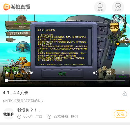
4-3，4-4关卡
你们的点赞是我更新的动力
我恨你？！，
关注
06-04 广西
22次播放
原创