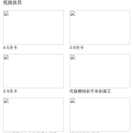
视频推荐
我恨你？！，
我恨你？！，
36
1
4-5关卡
3-8关卡
我恨你？！，
1
boxer_194805726ja
66
3-9关卡
究极樱桃射手单刷僵王
小猪爱玩植物大战僵尸
妄菇[:262]
36
645