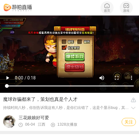
魔球诈骗都来了，策划也真是个人才
持续时间八秒，你别告诉我这有八秒，是你们出错了，这是个显示bug，其实只有四秒，魔球还要再次削弱，求求你们策划当个人吧。
三花娘娘好可爱
关注
06-04 江西
1328次播放