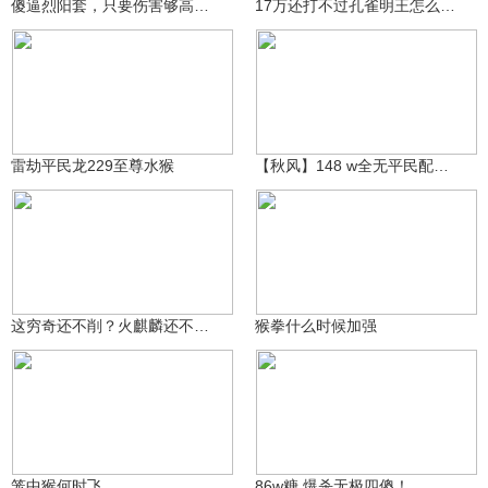
傻逼烈阳套，只要伤害够高。两条命能被一次打完，竞技拉完了
17万还打不过孔雀明王怎么办？
肘子J
秋风丶醉红尘
291
243
雷劫平民龙229至尊水猴
【秋风】148 w全无平民配置猴无极乐至尊虎先生锋！
哦豁爱精华2号
53.4万
天天好心情3sc
211
这穷奇还不削？火麒麟还不加强？
猴拳什么时候加强
茉莉荣井
极丶黯月星光
198
182
笼中猴何时飞
86w糖 爆杀无极四傻！