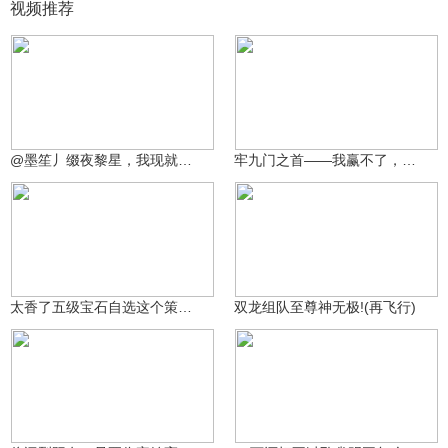
视频推荐
三花娘娘好可爱
三花娘娘好可爱
514
324
@墨笙丿缀夜黎星，我现就要开团你
牢九门之首——我赢不了，我真的赢不了！
提抢小龙(游拍过图)
boxer_724058613za
683
462
太香了五级宝石自选这个策划太良心了直接换成2400金币
双龙组队至尊神无极!(再飞行)
小常同志☆
垠本为木
689
311