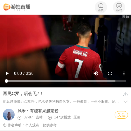
再见C罗，后会无7！
他见过顶峰万众欢呼，也承受失利独自落寞。一身傲骨，一生不服输。纪录写满他的职业生涯，自律刻进他的血肉，即便今天止步八强，也没有人能否认，克里斯蒂亚诺·罗纳尔多，是独属于一个时代的足坛传奇。 不必为结局遗憾，传奇不会因为一场失利落幕，那些奔跑、绝杀、逆风翻盘的瞬间，会永远留在每一位球迷的青春记忆里。致敬C罗，致敬永远不肯低头的7号。
风禾丶有糖有果超宠粉
关注
07-07 吉林
147次播放
原创
作者声明：个人观点，仅供参考