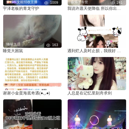
森烁丶文能招收主播
森烁丶今世
1009
241
宇泽老板的青龙守护
我说许愿天使降临 所以你出现了
喵味土豆
一刀苏苏_
163
133
睡觉大困鼠
遇到烂人及时止损，我很好 大胆向前走。
言言蛋
我是Rabbit
105
341
谢谢小金蛋海底奇遇(●◡●)
人总是在记忆里刻舟求剑
Yut小甜兔
金艺丶大帅