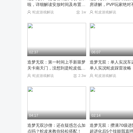
啦，详细解读安放时间及布置方
房讲解，PVP玩家绝对
位！
过！
蛇皮游戏解说
1w
蛇皮游戏解说
02:37
06:07
造梦无双：第一时间上手新噩梦
造梦无双：单人实况车
关卡南天门，没想到是蛇皮低估
单人实况蛇皮踩雷攻略
了！
了！
蛇皮游戏解说
2.3w
蛇皮游戏解说
04:17
02:14
造梦无双沙僧：还在疑惑怎么加
造梦无双：攒满70级进
点吗？蛇皮来教你轻松搭配！
超进化后5个技能我直