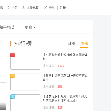
息
关注
上传视频
登录
注册
和平精英
更多>
排行榜
日榜
周榜
【小阿彪剧透】v2.605版本前瞻爆
料
综合评分：
1477
【阳间】造梦无双 18w悟空不灭过
袁洪
综合评分：
253
【造梦无双】九尾天狐爆料！鸽几
年的玩家交易行即将上线！
综合评分：
229