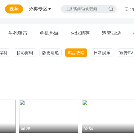
视频
分类专区
消
生死狙击
单机热游
火线精英
造梦西游
爆料
精彩剪辑
版更速递
精品攻略
日常娱乐
宣传PV
06:25
02:54