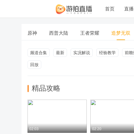
首页
直播
原神
西普大陆
王者荣耀
造梦无双
频道合集
最新
实况解说
经验教学
前瞻
回放
精品攻略
02:03
02:20