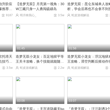
动升阶应
【造梦无双】月亮第一视角：30
造梦无双：昆仑东城单人攻
爆推荐指
W三藏只身一人勇闯硫磺岛
析，学会后再也不会拿不到
了~
9187
明月映我心_
3.5w
蛇皮游戏解说
01:45
01:56
宫托塔天
造梦无双小龙女：百足地狱平等
造梦无双小龙女：浮沉地狱
点技巧轻
王关卡攻略，换个技能就能随便
王攻略，滞空判断后摇动作
过！
松。
3.5w
蛇皮游戏解说
2.2w
蛇皮游戏解说
03:08
03:07
模式自由
『造梦无双』：天宫道隐藏关bo
『造梦无双』：汪汪剧透3