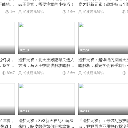
不能错
ss王灵官，需要注意的小技巧！
鹿之野新元素！战场特点全
绍~
1w
蛇皮游戏解说
2.6w
蛇皮游戏解说
02:18
02:29
迟幻境，
造梦无双：北天王殿隐藏关进入
造梦无双：超详细的持国天
，我学废
方法，马天王技能讲解攻略解
略解析，看完学会有手就行
析！
8947
蛇皮游戏解说
3.6w
蛇皮游戏解说
02:33
04:03
阶年兽，
造梦无双：3V3新天神乱斗玩法
『造梦无双』：最强刮痧技
呼惊讶！
来啦，蛇皮教你如何轻松拿第
点，妈妈再也不用担心我没