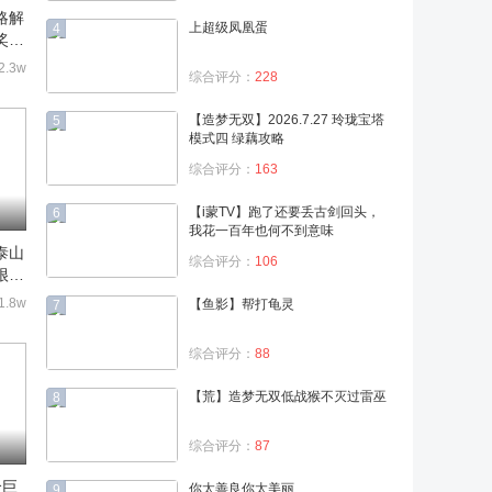
略解
上超级凤凰蛋
4
奖励
2.3w
综合评分：
228
【造梦无双】2026.7.27 玲珑宝塔
5
模式四 绿藕攻略
综合评分：
163
【i蒙TV】跑了还要丢古剑回头，
6
我花一百年也何不到意味
泰山
综合评分：
106
很轻
1.8w
【鱼影】帮打龟灵
7
综合评分：
88
【荒】造梦无双低战猴不灭过雷巫
8
综合评分：
87
个巨
你太善良你太美丽
9