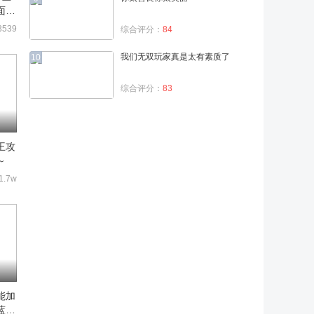
面介
3539
综合评分：
84
我们无双玩家真是太有素质了
10
综合评分：
83
王攻
～
1.7w
能加
蓝