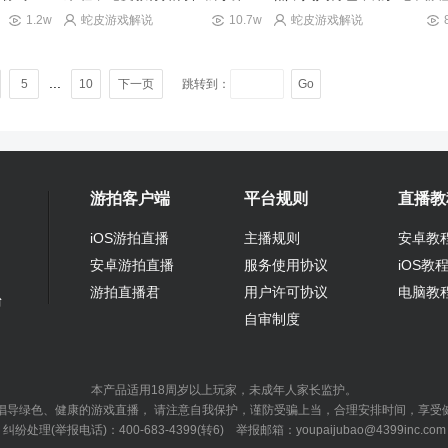
一！
啦！
1.2w
蛇皮游戏解说
10.7w
蛇皮游戏解说
...
5
10
下一页
跳转到：
Go
游拍客户端
平台规则
直播教
iOS游拍直播
主播规则
安卓教
安卓游拍直播
服务使用协议
iOS教
游拍直播君
用户许可协议
电脑教
台
自审制度
本产品适用18周岁以上玩家，未成年人家长监护。
导绿色、健康的游戏直播， 请注意自我保护，谨防受骗上当，合理安排时间，享受
纠纷处理(举报电话)：400-683-4399(转6) 举报邮箱：youpaijubao@4399inc.com