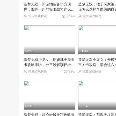
造梦无双：新宠物装备毕方现
造梦无双：猴子玩家被
世，四件一起的极限战力这么
该怎么选择？血怒的血
高！
南
蛇皮游戏解说
27.4w
蛇皮游戏解说
02:53
01:33
造梦无双小龙女：尾妖林王魔关
造梦无双小龙女：云楼
卡攻略来啦，分三段解读轻松通
王关卡攻略，学会这六
关！
松过
蛇皮游戏解说
3.8w
蛇皮游戏解说
02:49
03:14
造梦无双：昆仑岩城技巧攻略来
造梦无双：截教天境新