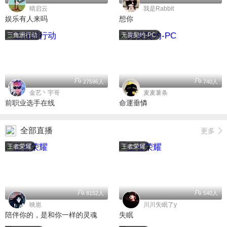
晴启云
我是Rabbit
娱乐有人来吗
想你
三角洲行动
无畏契约-PC
27596人
740人
金艺丶宇哥
麦麦薯条
前职业选手在线
命運垂憐
全部直播
更多
王者荣耀
王者荣耀
8152人
540人
映崽
川川失眠了y
陪伴你的，是和你一样的灵魂
失眠