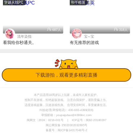
穿越火线PC
和平精英
687人
318人
流年染指
宝∽宝
看我给你秒通关。
有无推荐的游戏
下载游拍，观看更多精彩直播
本产品适用18周岁以上玩家，未成年人
家长监护
。
抵制不良游戏，拒绝盗版游戏。 注意自我保护，谨防受骗上当。
适度游戏益脑，沉迷游戏伤身。 合理安排时间，享受健康生活。
纠纷处理(举报电话)：400-683-4399(转6)
举报邮箱：youpaijubao@4399inc.com
闽网文〔2024〕0216-001号
|
ICP证号：闽B2-20180297
闽公网安备 35020302032895号
备案号：闽ICP备14017048号-2