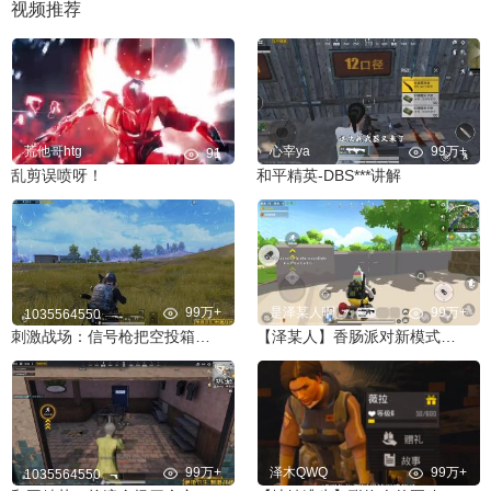
视频推荐
荒他哥htg
心宰ya
99万+
91
乱剪误喷呀！
和平精英-DBS***讲解
99万+
是泽某人啊
99万+
1035564550
刺激战场：信号枪把空投箱打上天？竟掉下来两把AWM！
【泽某人】香肠派对新模式：原味生存战
99万+
泽木QWQ
99万+
1035564550