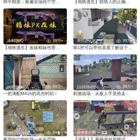
和平精英：捡遍全场四个空投箱 上千发马格南 超富物资落地六杀
【地铁逃生】联络人的正确打开方式
泽木QWQ
99万+
失控进化岁岁念
99万+
【地铁逃生】改妹精妹伤害全测试 谁才是地铁的神
第1把可以带你直观了解这个游戏
99万+
99万+
3687709866
1035564550
一把满配M416的高光时刻！
刺激战场：从敌人手里抢走超级信号枪！却被**一枪打死？
99万+
是泽某人啊
99万+
2967340918
希望你们能给我一盒金币哟
【泽某人】香肠派对新模式：火力全开