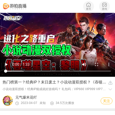
热门榜第一？经典IP？末日废土？小说动漫双授权？《吞噬星空：
小说动漫双授权！经典IP能成就好游戏吗？ 礼包码：VIP666 VIP999 VIP777 VIP888 ts666-999 tsxklmwx tsxklmwb tsxklmqq
元气爆米花吖
关注
2023-04-07 未知
34.5万次播放