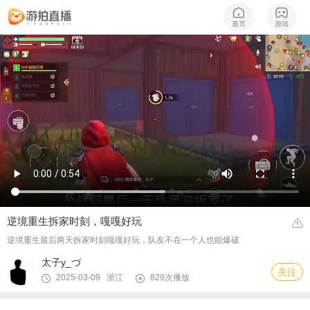
逆境重生拆家时刻，嘎嘎好玩
逆境重生最后两天拆家时刻嘎嘎好玩，队友不在一个人也能爆破
太子y_づ
关注
2025-03-09 浙江
829次播放