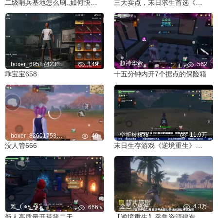
二级哨兵基地怎么刷.,如何快速出去.
三大卖点，末日求生首选《逆境重生》
超神华帝
boxer_695874231pd
149
562
乖宝宝658
十五分钟内开7个据点的保险箱
空折枝枝枝
11.9万
boxer_826017534ka
40
没人管666
末日生存游戏《逆境重生》这脑洞可太大了！新手必看攻略少走弯路
难_(´๑•_•๑)_☆
金艺丶林许
4.3万
666
新人高质量开荒第二天
【逆境重生】采集资源建造家园，我要在末日活下去！