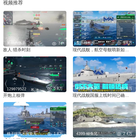
视频推荐
呆萌的张子
空折枝枝枝
5.6万
74
敌人:猎杀时刻
现代战舰，航空母舰萌新如何选？一个视频了解两大类航母
5.8万
4399-鳗鱼兄
8万
129079522
开炮上核弹
现代战舰国服上线时间已确定？有望在2025年春季正式上线国服
桃子味汽水的夏天
1.8万
4399-鳗鱼兄
2.4万