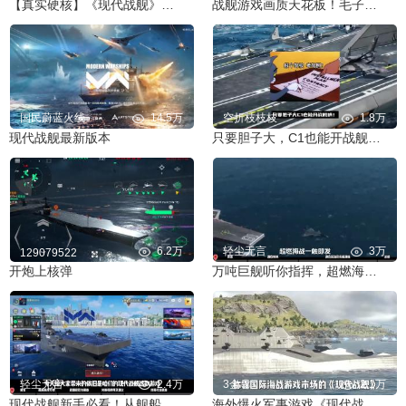
【真实硬核】《现代战舰》试玩报告～
战舰游戏画质天花板！毛子硬核工作室出品！快节奏5v5海战模拟
国民蔚蓝火线
14.5万
空折枝枝枝
1.8万
现代战舰最新版本
只要胆子大，C1也能开战舰呐！一个视频带你了解现代战舰
6.2万
轻尘无言
3万
129079522
开炮上核弹
万吨巨舰听你指挥，超燃海战一触即发！
轻尘无言
2.4万
3金〇
2.1万
现代战舰新手必看！从舰船品质到对局思路，保姆级入门攻略！！
海外爆火军事游戏《现代战舰》，带你体验更真实的海上大战场！