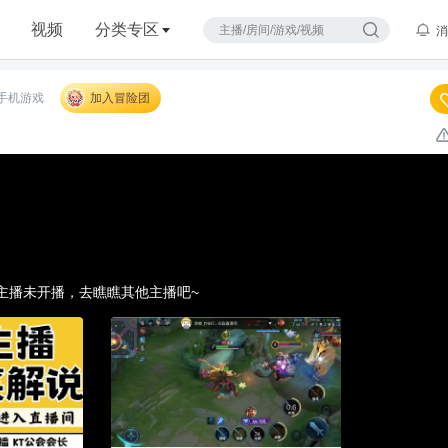
视频
分类专区
消
手机游戏
加入冒险团
主播未开播，去瞧瞧其他主播吧~