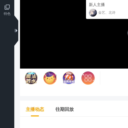
新人主播
金艺、北诗
特色
主播动态
往期回放