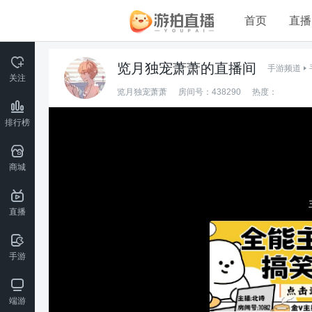
首页
直播
览月独宠萧萧的直播间
手游频道
关注
览月独宠萧萧
房间号：
438290
热度
：
排行榜
商城
直播
手游
端游