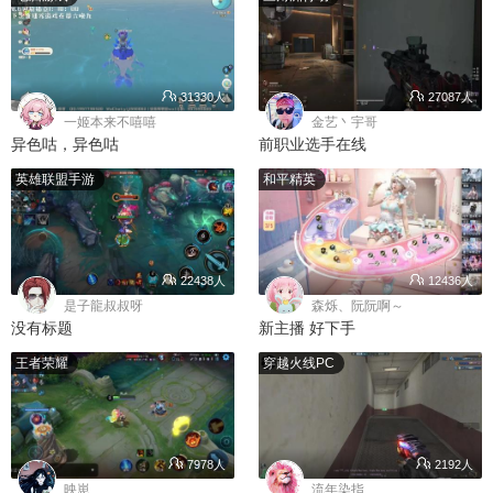
31330人
27087人
一姬本来不嘻嘻
金艺丶宇哥
异色咕，异色咕
前职业选手在线
英雄联盟手游
和平精英
22438人
12436人
是子龍叔叔呀
森烁、阮阮啊～
没有标题
新主播 好下手
王者荣耀
穿越火线PC
7978人
2192人
映崽
流年染指