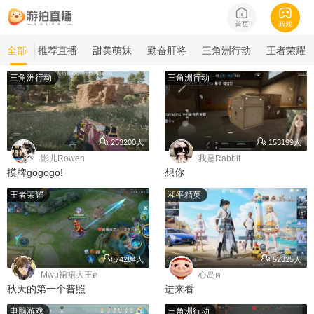
全部
推荐直播
甜美萌妹
勤奋肝将
三角洲行动
王者荣耀
三角洲行动
三角洲行动
253200人
153199人
影儿Rowen
我是Rabbit
摸牌gogogo!
想你
王者荣耀
和平精英
74284人
52325人
Mwu裙裙大王ฅ
心岛ฅ
秋天的第一个普照
进来看
电脑游戏
三角洲行动