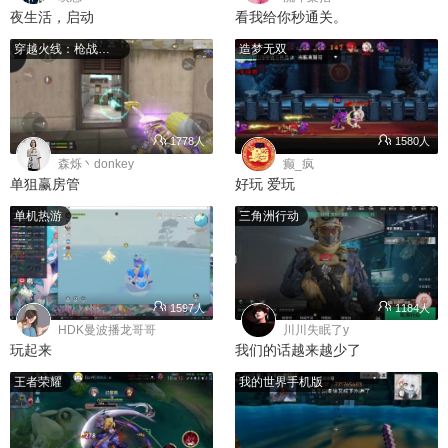
夜生活，启动
看我给你秒通关。
穿越火线：枪战王者
造梦无双
1778人
1580人
森烁丶donkey
癫_疯
单狙赢房管
好玩 爱玩
单机热游
三角洲行动
1597人
1184人
HDK曼波播龙哥哥
川川失眠了y
玩起来
我们的话越来越少了
王者荣耀
我的世界手机版