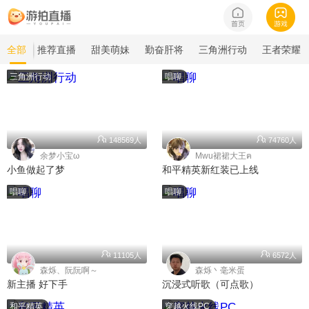
全部
推荐直播
甜美萌妹
勤奋肝将
三角洲行动
王者荣耀
三角洲行动
唱聊
148569人
74760人
余梦小宝ω
Mwu裙裙大王ฅ
小鱼做起了梦
和平精英新红装已上线
唱聊
唱聊
11105人
6572人
森烁、阮阮啊～
森烁丶毫米蛋
新主播 好下手
沉浸式听歌（可点歌）
和平精英
穿越火线PC