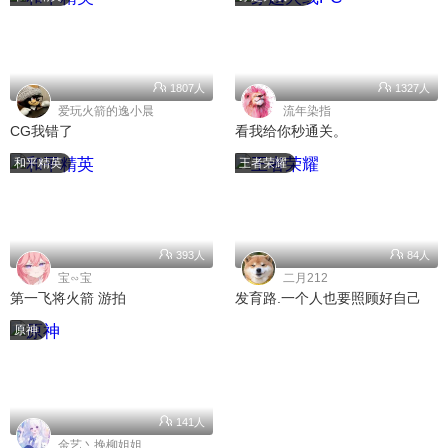
1807人
1327人
爱玩火箭的逸小晨
流年染指
CG我错了
看我给你秒通关。
和平精英
王者荣耀
393人
84人
宝∽宝
二月212
第一飞将火箭 游拍
发育路.一个人也要照顾好自己
原神
141人
金艺丶挽柳姐姐