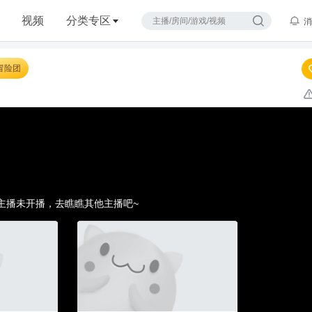
视频
分类专区
消
冒险团
主播未开播，去瞧瞧其他主播吧~