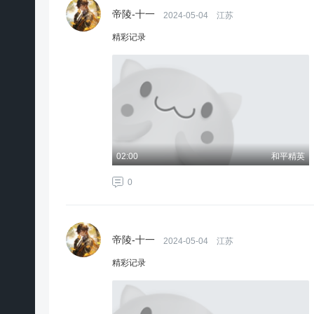
帝陵-十一
2024-05-04
江苏
精彩记录
02:00
和平精英
0
帝陵-十一
2024-05-04
江苏
精彩记录