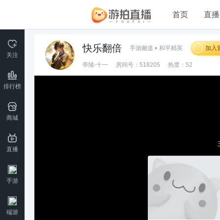
首页
直播
快乐翻倍
手游频道
和平精英
加入
关注
帝陵-十一
房间号：
518205
热度
：
52
排行榜
商城
直播
手游
端游