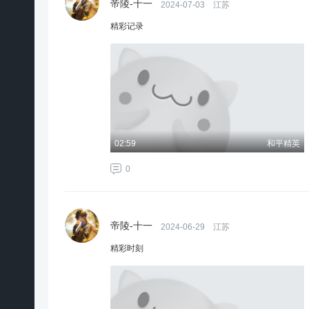
帝陵-十一
2024-07-03
江苏
精彩记录
02:59
和平精英
0
帝陵-十一
2024-06-29
江苏
精彩时刻