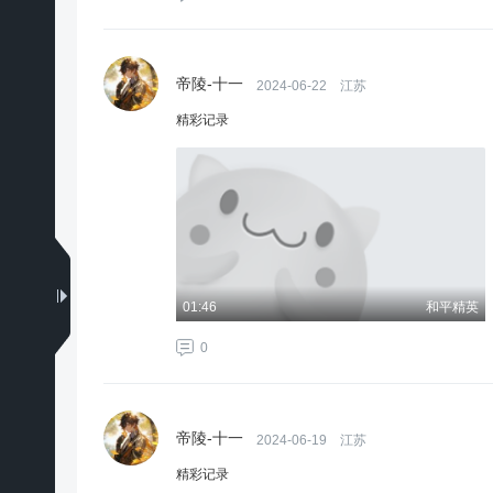
帝陵-十一
2024-06-22
江苏
精彩记录
01:46
和平精英
0
帝陵-十一
2024-06-19
江苏
精彩记录