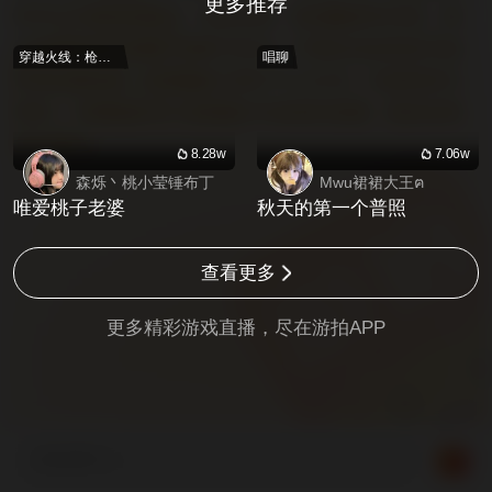
更多推荐
和评论严禁包含政治、低俗色情、吸烟酗酒等内容。请
注意保护自己的财产和帐号安全，不要轻信各类送号借
穿越火线：枪战王者
唱聊
号等交易信息，此类服务为用户个人行为，与游拍官方
无关。【危险提示】此直播仅为游戏内直播，请勿在现
实中模仿。
8.28w
7.06w
森烁丶桃小莹锤布丁
Mwu裙裙大王ฅ
唯爱桃子老婆
秋天的第一个普照
查看更多
更多精彩游戏直播，尽在
游拍APP
来说两句...