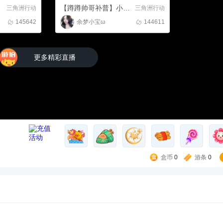
【蹲蹲帅哥补普】小鱼做起了梦
三角洲行动
三角洲行动
145642
余梦小宝ω
144611
更多精彩直播
盒币
0
游条
0