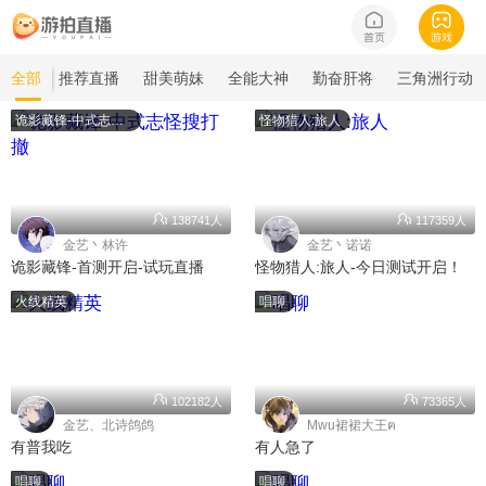
全部
推荐直播
甜美萌妹
全能大神
勤奋肝将
三角洲行动
诡影藏锋-中式志怪搜打撤
怪物猎人:旅人
138741人
117359人
金艺丶林许
金艺丶诺诺
诡影藏锋-首测开启-试玩直播
怪物猎人:旅人-今日测试开启！
火线精英
唱聊
102182人
73365人
金艺、北诗鸽鸽
Mwu裙裙大王ฅ
有普我吃
有人急了
唱聊
唱聊