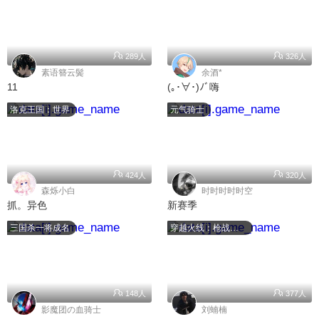
289人
326人
素语簪云鬓
余酒*
11
(｡･∀･)ﾉﾞ嗨
洛克王国：世界
元气骑士
424人
320人
森烁小白
时时时时时空
抓。异色
新赛季
三国杀一将成名
穿越火线：枪战王者
148人
377人
影魔团の血骑士
刘蝻楠