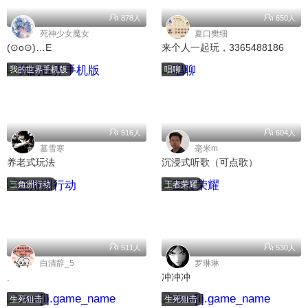
878人
650人
死神少女魔女
夏口樊细
(⊙o⊙)…E
来个人一起玩，3365488186
我的世界手机版
唱聊
516人
604人
墓雪寒
毫米m
养老式玩法
沉浸式听歌（可点歌）
三角洲行动
王者荣耀
511人
530人
白清辞_5
罗琳琳
.
冲冲冲
生死狙击
生死狙击