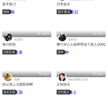
新手跑刀
日常娱乐
唱聊
星球:重启
1339人
767人
月迟归
金时安
每日听歌
哪个好心人能帮帮这个新人QWQ
火影忍者
原神
720人
654人
佳呐ˇ
Mwu萱萱大王ฅ
快让我上大阴阳师啊
立秋快乐
洛克王国
元气骑士