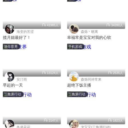
41985人
34280人
海变的苦涩
森烁丶晓离
揽月姐最好了！
幸福常是宝宝对我的心软
迷你世界
手机游戏
13124人
2535人
安汀雨
森烁同诗常来
早起的一天
超绝下饭主播
三角洲行动
三角洲行动
2147人
1823人
冬凌花花
龙宝宝(三角洲行动)