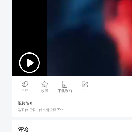
00:00
/
00:11
拍豆
收藏
下载游拍
1
视频简介
这家伙很懒，什么都没留下~~
评论