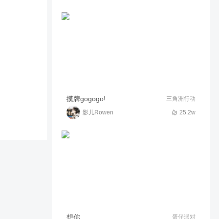
玩了两个多月，抽觉醒猴完整
视频
1408
06:36
游客181
萌新不迷路~成长无忧秘籍奉
上！
7.2w
02:23
阿青睡了吗
【试玩几分钟】吞噬星空：黎
摸牌gogogo!
三角洲行动
明
影儿Rowen
25.2w
7.5w
06:36
Jzh时代
抽满猴子之后感觉就是不一样
376
02:16
游客181
想你
蛋仔派对